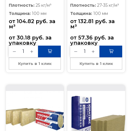
1200х600х100 (0,288 м³)
1200*600*100 мм/ 0.432
Плотность:
25 кг/м³
Плотность:
27-35 кг/м³
м³
Толщина:
100 мм
Толщина:
100 мм
от 
104.82
руб.
 за 
от 
132.81
руб.
 за 
м³
м³
от 
30.18
руб.
 за 
от 
57.36
руб.
 за 
упаковку
упаковку
Купить в 1 клик
Купить в 1 клик