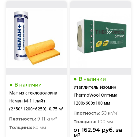
В наличии
В наличии
Утеплитель Изомин
Мат из стекловолокна
ThermoWool Оптима
Нёман М-11 лайт,
1200х600х100 мм
(2*50*1200*6250), 0,75 м³
Плотность:
50 кг/м³
Плотность:
9-11 кг/м³
Толщина:
100 мм
Толщина:
50 мм
от 
162.94
руб.
 за 
м³