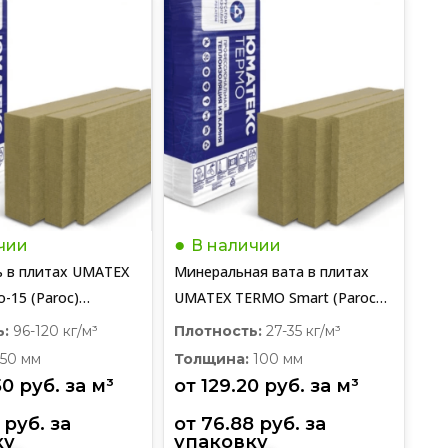
чии
В наличии
ь в плитах UMATEX
Минеральная вата в плитах
-15 (Paroc)
UMATEX TERMO Smart (Paroc
50 мм
Extra) (1220*610*100 мм)
ь:
96-120 кг/м³
Плотность:
27-35 кг/м³
50 мм
Толщина:
100 мм
50
руб.
 за 
м³
от 
129.20
руб.
 за 
м³
руб.
 за 
от 
76.88
руб.
 за 
ку
упаковку