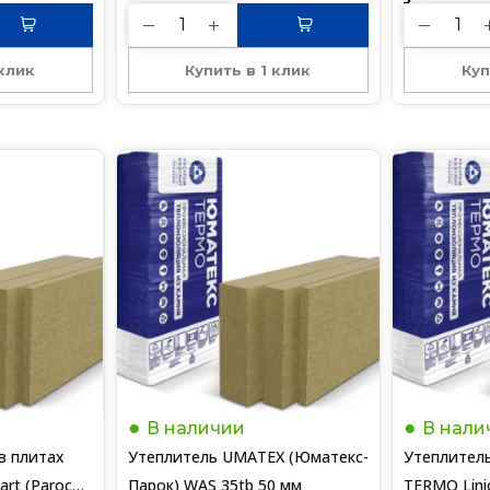
Купить в 1 клик
 клик
Куп
В наличии
В нали
в плитах
Утеплитель UMATEX (Юматекс-
Утеплител
rt (Paroc
Парок) WAS 35tb 50 мм
TERMO Linio