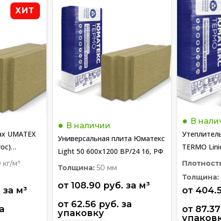
ХИТ
В нали
В наличии
ах UMATEX
Утеплител
Универсальная плита Юматекс
roc)
TERMO Linio
Light 50 600х1200 BP/24 16, РФ
1200*600*
 кг/м³
Плотност
Толщина:
50 мм
Толщина:
от 
108.90
руб.
 за 
м³
.
 за 
м³
от 
404.
от 
62.56
руб.
 за 
 за 
от 
87.37
упаковку
упаков