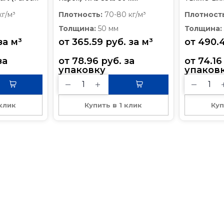
0 мм)
1200*600*
кг/м³
Плотность:
70-80 кг/м³
Плотност
Толщина:
50 мм
Толщина:
за 
м³
от 
365.59
руб.
 за 
м³
от 
490.
 за 
от 
78.96
руб.
 за 
от 
74.16
упаковку
упаков
 клик
Купить в 1 клик
Куп