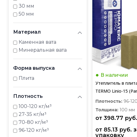
30 мм
50 мм
Материал
Каменная вата
Минеральная вата
Форма выпуска
В наличии
Плита
Утеплитель в плит
TERMO Linio-15 (Pa
Плотность
1200*600*100 мм
Плотность:
96-120
100-120 кг/м³
Толщина:
100 мм
27-35 кг/м³
от 
398.77
руб
70-80 кг/м³
от 
85.13
руб.
96-120 кг/м³
упаковку