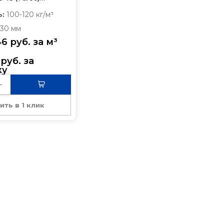
30 мм
ь:
100-120 кг/м³
30 мм
46
руб.
 за 
м³
руб.
 за 
ку
ить в 1 клик