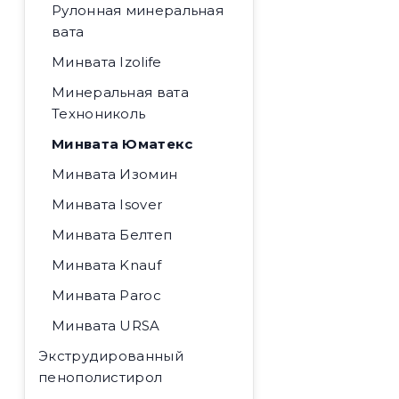
Рулонная минеральная
вата
Минвата Izolife
Минеральная вата
Технониколь
Минвата Юматекс
Минвата Изомин
Минвата Isover
Минвата Белтеп
Минвата Knauf
Минвата Paroc
Минвата URSA
Экструдированный
пенополистирол