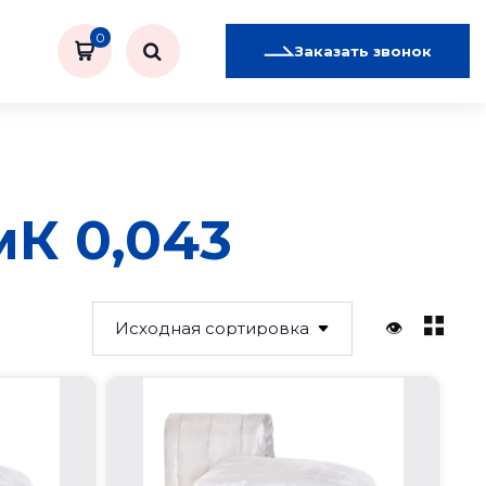
0
Заказать звонок
мК 0,043
👁