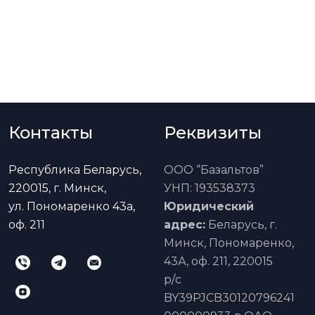
Контакты
Реквизиты
Республика Беларусь,
ООО “Базальтов”
220015, г. Минск,
УНП: 193538373
ул. Пономаренко 43а,
Юридический
оф. 211
адрес:
Беларусь, г.
Минск, Пономаренко,
43А, оф. 211, 220015
р/с
BY39PJCB30120796241