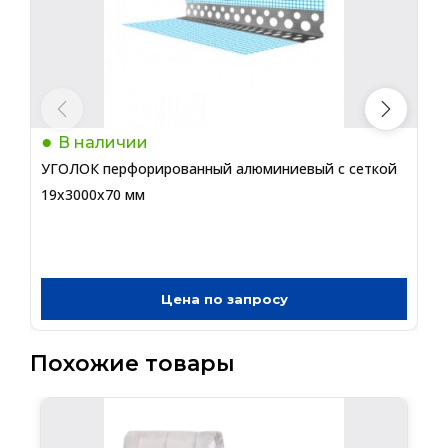
В наличии
УГОЛОК перфорированный алюминиевый с сеткой
У
19х3000х70 мм
1
Цена по запросу
Похожие товары