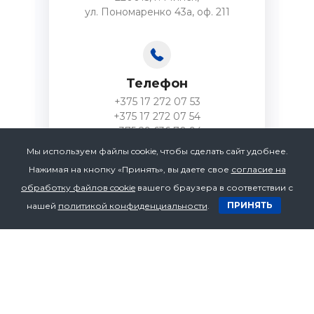
ул. Пономаренко 43а, оф. 211
Телефон
+375 17 272 07 53
+375 17 272 07 54
+375 29 636 70 94
Мы используем файлы cookie, чтобы сделать сайт удобнее.
Нажимая на кнопку «Принять», вы даете свое
согласие на
обработку файлов cookie
вашего браузера в соответствии с
ПРИНЯТЬ
нашей
политикой конфиденциальности
.
Email
bzv.1@yandex.ru
Нужна