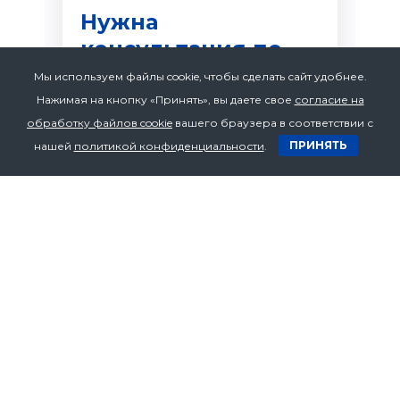
Нужна
консультация по
товару?
Мы используем файлы cookie, чтобы сделать сайт удобнее.
Нажимая на кнопку «Принять», вы даете свое
согласие на
Оставьте ваши контакты и мы
перезвоним вам в течении 10 минут
обработку файлов cookie
вашего браузера в соответствии с
ПРИНЯТЬ
нашей
политикой конфиденциальности
.