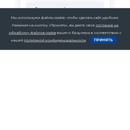
Мы используем файлы cookie, чтобы сделать сайт удобнее.
Нажимая на кнопку «Принять», вы даете свое
согласие на
обработку файлов cookie
вашего браузера в соответствии с
ПРИНЯТЬ
нашей
политикой конфиденциальности
.
Я принимаю условия
Политики
конфиденциальности
и
даю
Согласие на
обработку персональных
данных