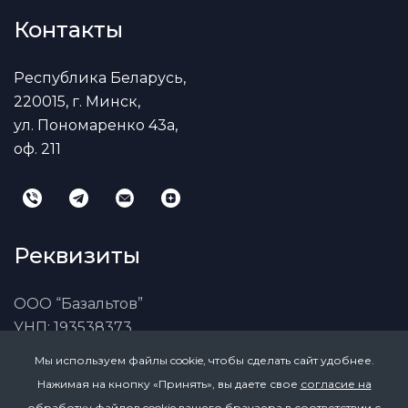
Контакты
Республика Беларусь,
220015, г. Минск,
ул. Пономаренко 43а,
оф. 211
Реквизиты
ООО “Базальтов”
УНП: 193538373
Юридический адрес:
Беларусь, г. Минск,
Мы используем файлы cookie, чтобы сделать сайт удобнее.
Пономаренко, 43А, оф. 211, 220015
Нажимая на кнопку «Принять», вы даете свое
согласие на
р/с BY39PJCB30120796241000000933 в ОАО
обработку файлов cookie
вашего браузера в соответствии с