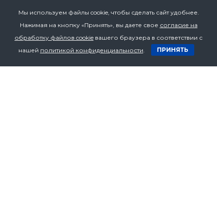
Мы используем файлы cookie, чтобы сделать сайт удобнее.
Нажимая на кнопку «Принять», вы даете свое
согласие на
обработку файлов cookie
вашего браузера в соответствии с
ПРИНЯТЬ
нашей
политикой конфиденциальности
.
Адрес
Республика Беларусь,
220015, г. Минск,
ул. Пономаренко 43а, оф. 211
Телефон
+375 17 272 07 53
+375 17 272 07 54
+375 29 636 70 94