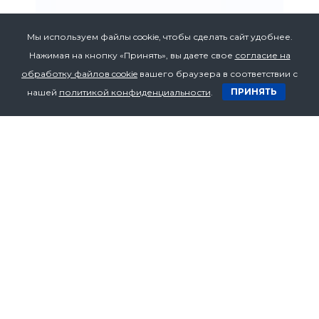
Мы используем файлы cookie, чтобы сделать сайт удобнее.
Нажимая на кнопку «Принять», вы даете свое
согласие на
обработку файлов cookie
вашего браузера в соответствии с
ПРИНЯТЬ
нашей
политикой конфиденциальности
.
Адрес
Республика Беларусь,
220015, г. Минск,
ул. Пономаренко 43а, оф. 211
Телефон
+375 17 272 07 53
+375 17 272 07 54
+375 29 636 70 94