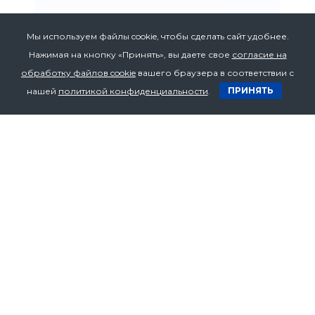
Мы используем файлы cookie, чтобы сделать сайт удобнее.
Нажимая на кнопку «Принять», вы даете свое
согласие на
обработку файлов cookie
вашего браузера в соответствии с
ПРИНЯТЬ
нашей
политикой конфиденциальности
.
Адрес
Республика Беларусь,
220015, г. Минск,
ул. Пономаренко 43а, оф. 211
Телефон
+375 17 272 07 53
+375 17 272 07 54
+375 29 636 70 94