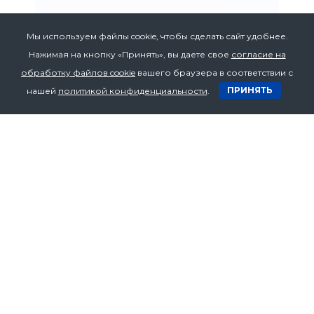
Мы используем файлы cookie, чтобы сделать сайт удобнее.
Нажимая на кнопку «Принять», вы даете свое
согласие на
обработку файлов cookie
вашего браузера в соответствии с
ПРИНЯТЬ
нашей
политикой конфиденциальности
.
Адрес
Республика Беларусь,
220015, г. Минск,
ул. Пономаренко 43а, оф. 211
Телефон
+375 17 272 07 53
+375 17 272 07 54
+375 29 636 70 94