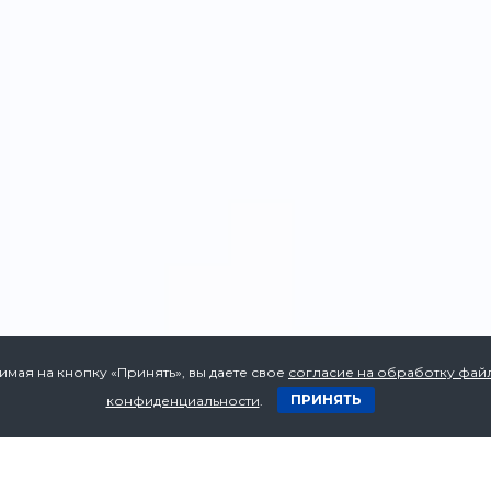
имая на кнопку «Принять», вы даете свое
согласие на обработку файл
ПРИНЯТЬ
конфиденциальности
.
Нужна консультация по
Оставьте ваши контакты и мы перезвоним ва