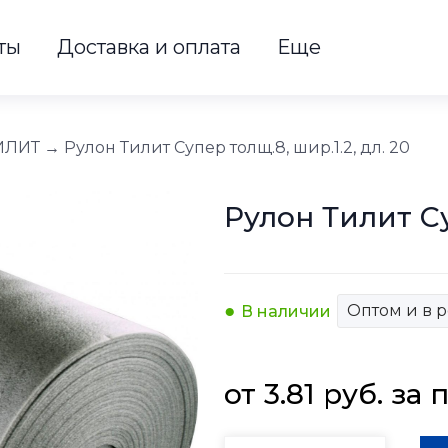
ты
Доставка и оплата
Еще
ТИЛИТ
→
Рулон Тилит Супер толщ.8, шир.1.2, дл. 20
Рулон Тилит Су
Оптом и в 
В наличии
от 
3.81
руб.
 за 
п