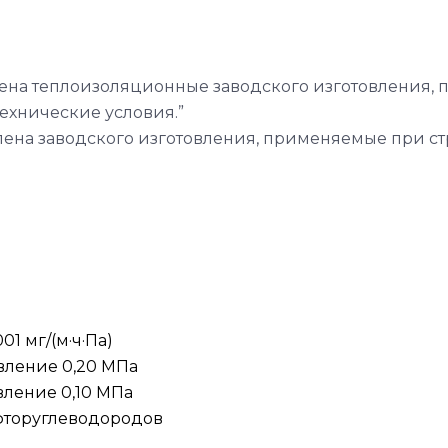
илена теплоизоляционные заводского изготовления
ехнические условия.”
лена заводского изготовления, применяемые при с
1 мг/(м·ч·Па)
вление 0,20 МПа
ление 0,10 МПа
рфторуглеводородов