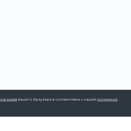
ов cookie
вашего браузера в соответствии с нашей
политикой
 товару?
м в течении 10 минут