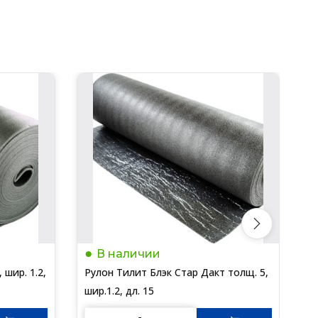
В наличии
 шир. 1.2,
Рулон Тилит Блэк Стар Дакт толщ. 5,
Р
шир.1.2, дл. 15
ш