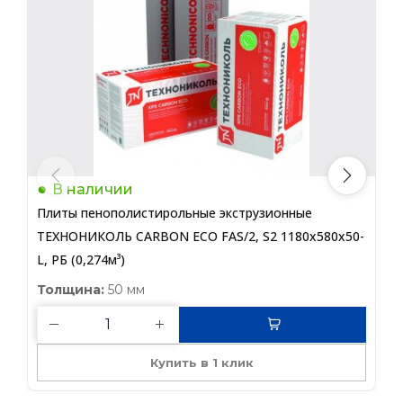
В наличии
Плиты пенополистирольные экструзионные
П
ТЕХНОНИКОЛЬ CARBON ECO FAS/2, S2 1180х580х50-
Т
L, РБ (0,274м³)
(
Толщина:
50 мм
Купить в 1 клик