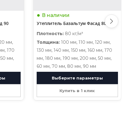
В наличии
д 90
Утеплитель Базальтум Фасад 80
У
Плотность:
80 кг/м³
П
20 мм,
Толщина:
100 мм, 110 мм, 120 мм,
Т
мм, 170
130 мм, 140 мм, 150 мм, 160 мм, 170
1
 50 мм,
мм, 180 мм, 190 мм, 200 мм, 50 мм,
м
60 мм, 70 мм, 80 мм, 90 мм
6
ры
Выберите параметры
Купить в 1 клик