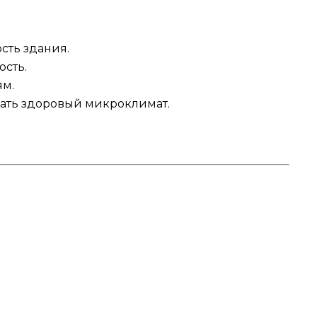
сть здания.
сть.
ям.
вать здоровый микроклимат.