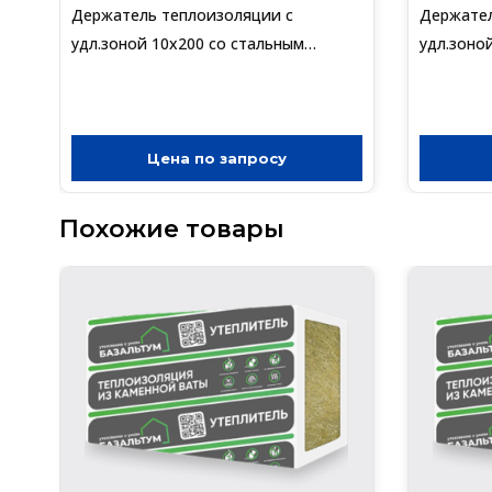
Держатель теплоизоляции с
Держател
удл.зоной 10х200 со стальным
удл.зоно
гвоздем с термо-загл.DTM-UZ+GT-
гвоздем 
MT(упак/200шт)
MT(упак/
Цена по запросу
Похожие товары