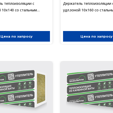
ь теплоизоляции с
Держатель теплоизоляции 
й 10х140 со стальным
удл.зоной 10х160 со стальн
с термо-загл.DTM-UZ+GT-
гвоздем с термо-загл.DTM-
300шт)
MT(упак/250шт)
Цена по запросу
Цена по запросу