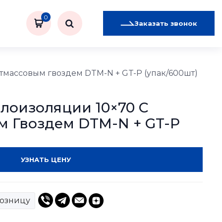
0
Заказать звонок
тмассовым гвоздем DTM-N + GT-P (упак/600шт)
лоизоляции 10×70 С
м Гвоздем DTM-N + GT-P
УЗНАТЬ ЦЕНУ
розницу