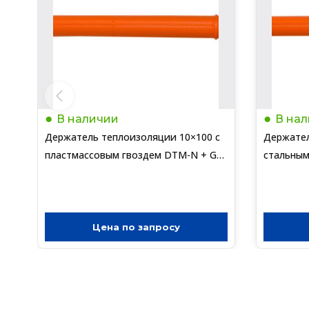
В наличии
В на
Держатель теплоизоляции 10×100 с
Держател
пластмассовым гвоздем DTM-N + GT-
стальным
P (упак/400шт)
DTM-N + 
Цена по запросу