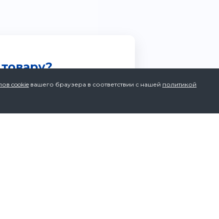
 товару?
м в течении 10 минут
ов cookie
вашего браузера в соответствии с нашей
политикой