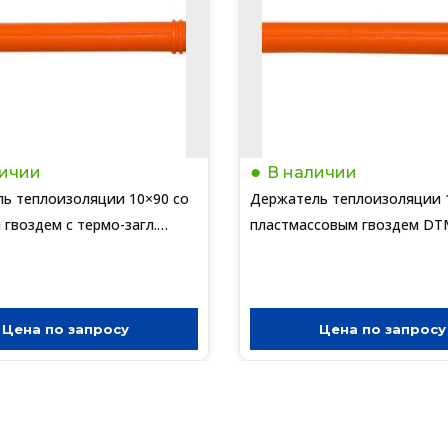
личии
В наличии
ь теплоизоляции 10×90 со
Держатель теплоизоляции 
 гвоздем с термо-загл.
пластмассовым гвоздем DT
GT-MT (упак/450шт)
P (упак/450шт)
Цена по запросу
Цена по запросу