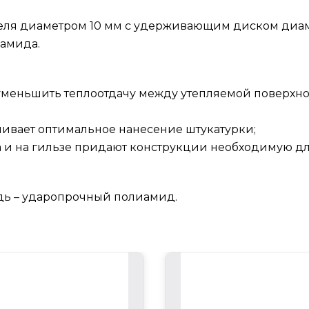
беля диаметром 10 мм с удерживающим диском диа
иамида.
 уменьшить теплоотдачу между утепляемой поверхн
чивает оптимальное нанесение штукатурки;
а и на гильзе придают конструкции необходимую дл
здь – ударопрочный полиамид.