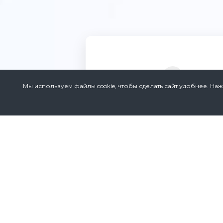
Мы используем файлы cookie, чтобы сделать сайт удобнее. Наж
Адрес
Республика Беларусь,
220015, г. Минск,
ул. Пономаренко 43а, оф. 21
Телефон
+375 17 272 07 53
+375 17 272 07 54
+375 29 636 70 94