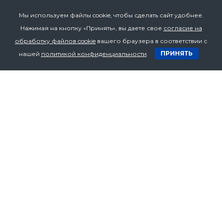
Мы используем файлы cookie, чтобы сделать сайт удобнее.
Нажимая на кнопку «Принять», вы даете свое
согласие на
Телефон
обработку файлов cookie
вашего браузера в соответствии с
+375 17 272 07 53
ПРИНЯТЬ
нашей
политикой конфиденциальности
.
+375 17 272 07 54
+375 29 636 70 94
Email
bzv.1@yandex.ru
Нужна
консультация по