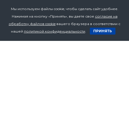
Мы используем файлы cookie, чтобы сделать сайт удобнее.
Нажимая на кнопку «Принять», вы даете свое
согласие на
Телефон
обработку файлов cookie
вашего браузера в соответствии с
+375 17 272 07 53
ПРИНЯТЬ
нашей
политикой конфиденциальности
.
+375 17 272 07 54
+375 29 636 70 94
Email
bzv.1@yandex.ru
Нужна
консультация по