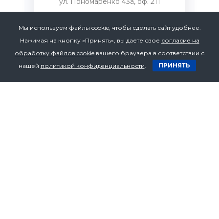
ул. Пономаренко 43а, оф. 211
Мы используем файлы cookie, чтобы сделать сайт удобнее.
Нажимая на кнопку «Принять», вы даете свое
согласие на
Телефон
обработку файлов cookie
вашего браузера в соответствии с
+375 17 272 07 53
ПРИНЯТЬ
нашей
политикой конфиденциальности
.
+375 17 272 07 54
+375 29 636 70 94
Email
bzv.1@yandex.ru
Нужна