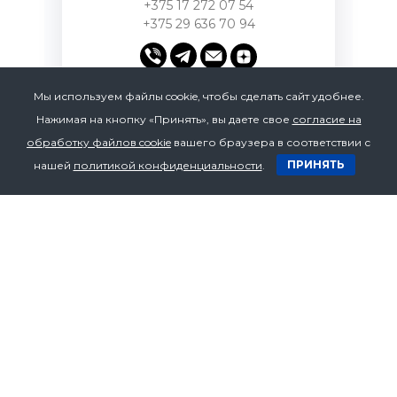
+375 17 272 07 54
+375 29 636 70 94
Мы используем файлы cookie, чтобы сделать сайт удобнее.
Нажимая на кнопку «Принять», вы даете свое
согласие на
обработку файлов cookie
вашего браузера в соответствии с
Email
ПРИНЯТЬ
нашей
политикой конфиденциальности
.
bzv.1@yandex.ru
Нужна
консультация по
товару?
Оставьте ваши контакты и мы
перезвоним вам в течении 10 минут