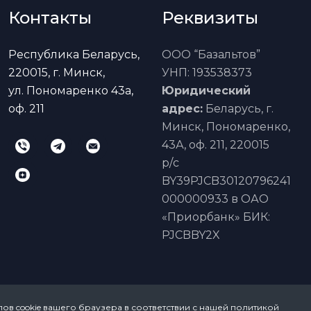
Контакты
Реквизиты
Республика Беларусь,
ООО “Базальтов”
220015, г. Минск,
УНП: 193538373
ул. Пономаренко 43а,
Юридический
оф. 211
адрес:
Беларусь, г.
Минск, Пономаренко,
43А, оф. 211, 220015
р/с
BY39PJCB30120796241
000000933 в ОАО
«Приорбанк» БИК:
PJCBBY2X
ов cookie
вашего браузера в соответствии с нашей
политикой